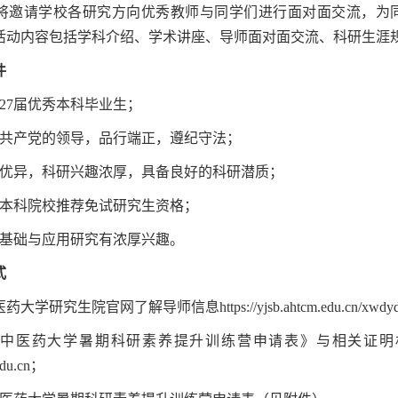
将邀请学校各研究方向优秀教师与同学们进行面对面交流，为
活动内容包括学科介绍、学术讲座、导师面对面交流、科研生涯
件
027届优秀‌本科毕业生；
国共产党的领导，品行端正，遵纪守法；
绩优异，科研兴趣浓厚，具备良好的科研潜质；
得本科院校推荐免试研究生资格；
药基础与应用研究有浓厚兴趣。
式
大学研究生院官网了解导师信息https://yjsb.ahtcm.edu.cn/xwdyds
安徽中医药大学暑期科研素养提升训练营申请表》与相关证明
edu.cn；