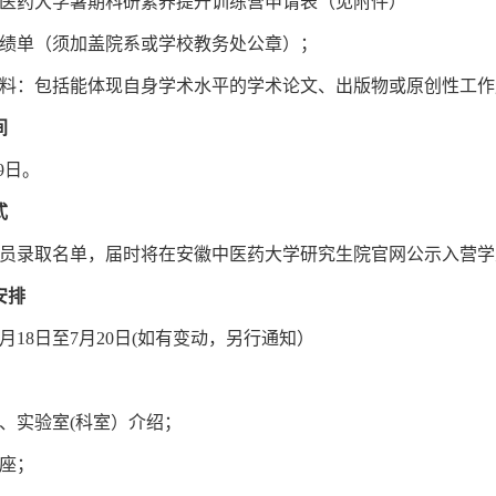
中医药大学暑期科研素养提升训练营申请表（见附件）
成绩单（须加盖院系或学校教务处公章）；
材料：包括能体现自身学术水平的学术论文、出版物或原创性工
间
29日。
式
营员录取名单，届时将在安徽中医药大学研究生院官网公示入营
安排
月18日至7月20日(如有变动，另行通知）
科、实验室(科室）介绍；
讲座；