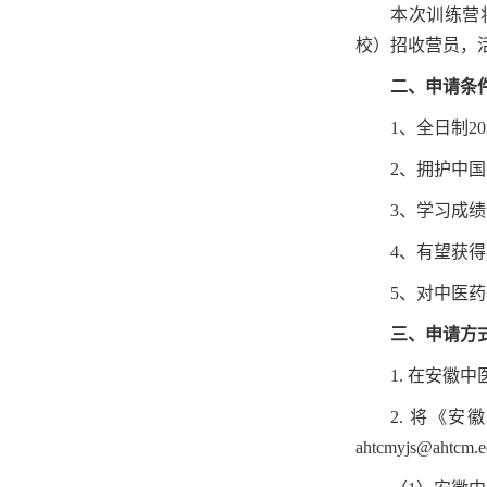
本次训练营
校）招收营员，
二、申请条
1、全日制‌2
2、拥护中
3、学习成
4、有望获
5、对中医
三、申请方
1. 在安徽中医药
2. 将《
ahtcmyjs@ahtcm.