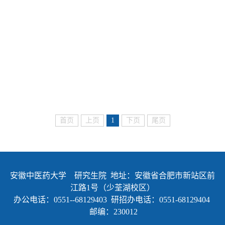
首页
上页
1
下页
尾页
安徽中医药大学 研究生院 地址：安徽省合肥市新站区前
江路1号（少荃湖校区）
办公电话：0551--68129403 研招办电话：0551-68129404
邮编：230012