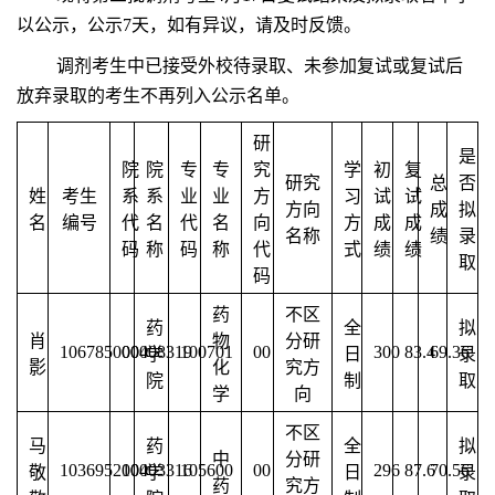
以公示，公示7天，如有异议，请及时反馈。
调剂考生中已接受外校待录取、未参加复试或复试后
放弃录取的考生不再列入公示名单。
研
是
院
院
专
专
究
学
初
复
研究
总
否
姓
考生
系
系
业
业
方
习
试
试
方向
成
拟
名
编号
代
名
代
名
向
方
成
成
名称
绩
录
码
称
码
称
代
式
绩
绩
取
码
药
不区
药
全
拟
肖
物
分研
106785000008319
004
100701
00
300
83.4
69.36
学
日
录
影
化
究方
院
制
取
学
向
不区
马
药
全
拟
中
分研
103695210003316
004
105600
00
296
87.6
70.56
敬
学
日
录
药
究方