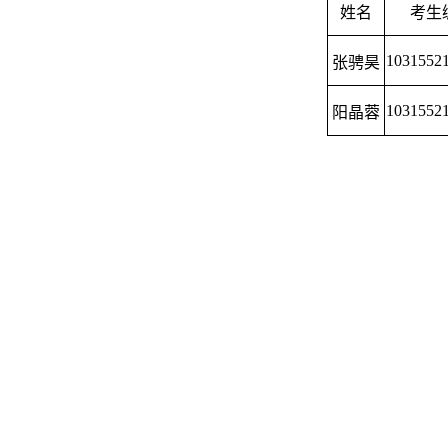
姓名
考生
1031552
张骋昊
1031552
阳晶蓉