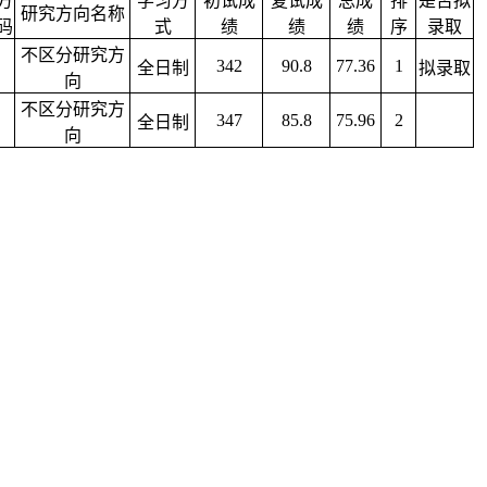
方
学习方
初试成
复试成
总成
排
是否拟
研究方向名称
码
式
绩
绩
绩
序
录取
不区分研究方
342
90.8
77.36
1
全日制
拟录取
向
不区分研究方
347
85.8
75.96
2
全日制
向