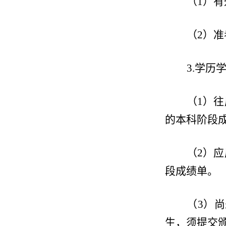
（
1
）有
（
2
）准
3.
学历
（
1
）往
的本科阶段
（
2
）应
段成绩单。
（
3
）尚
生，须提交