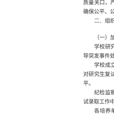
质量关口，
确保公平、
二、
组
（一）
学校研
导突发事件
学校成
对研究生复
平。
纪检监
试录取工作
各培养