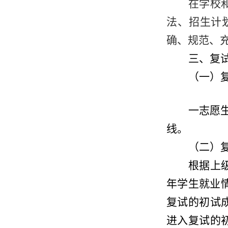
在学校
法、招生计
确、规范、
三、复
（一）
一志愿
线。
（二）
根据上
年学生就业
复试的初试
进入复试的