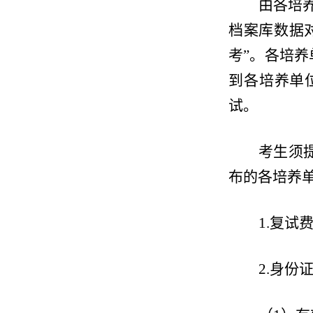
由各培
档案库数据
考”。各培
到各培养单
试。
考生须
布的各培养
1.
复试
2.
身份