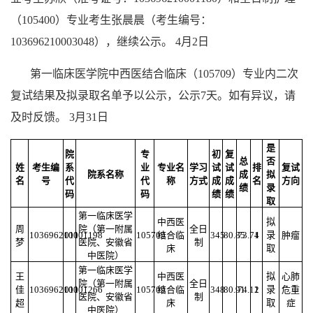
（105400）专业考生张晨晨（考生编号：
103696210003048），继续公示。 4月2日
第一临床医学院中西医结合临床（105709）专业内二次
复试结果及拟录取名单予以公示，公示7天。如有异议，请
及时反馈。 3月31日
是
院
专
初
复
总
否
姓
考生编
系
业
专业名
学习
试
试
排
复试
院系名称
成
拟
名
号
代
代
称
方式
成
成
名
方向
绩
录
码
码
绩
绩
取
第一临床医学
中西医
拟
周
院（第一附属
全日
103696210001198
011
105709
结合临
345
80.85
73.74
1
录
肿瘤
梦
医院、安徽省
制
床
取
中医院）
第一临床医学
王
中西医
拟
心肺
院（第一附属
全日
佳
103696210001266
011
105709
结合临
348
80.91
74.12
1
录
危重
医院、安徽省
制
超
床
取
症
中医院）