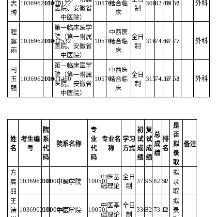
志
103696210000172
011
105709
结合临
306
82.00
69.52
6
外科
医院、安徽省
制
博
床
中医院）
第一临床医学
程
中西医
院（第一附属
全日
露
103696210002532
011
105709
结合临
316
74.62
67.77
7
外科
医院、安徽省
制
雨
床
中医院）
第一临床医学
司
中西医
院（第一附属
全日
玉
103696210001460
011
105709
结合临
315
74.33
67.53
8
外科
医院、安徽省
制
强
床
中医院）
是
院
专
初
复
总
否
姓
考生编
系
业
专业名
学习
试
试
排
院系名称
成
拟
备注
名
号
代
代
称
方式
成
成
名
绩
录
码
码
绩
绩
取
方
拟
中医基
全日
103696210000165
001
100501
371
95
82.52
1
晨
中医学院
录
础理论
制
羽
取
王
拟
中医基
全日
103696210000405
001
100501
336
82
73.12
2
诗
中医学院
录
础理论
制