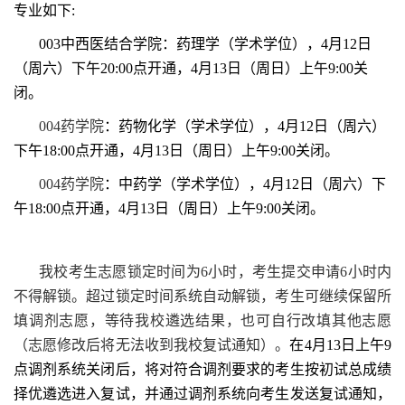
专业如下:
003中西医结合学院：药理学
（学术学位），
4
月
12
日
（周六）下午20:00
点开通，
4
月
13
日（周日）上午
9
:
00
关
闭。
004药学院
：
药物化学
（学术学位），
4
月
12
日（周六）
下午18:00
点开通，
4
月
13
日（周日）上午
9
:
00
关闭。
004药学院
：
中药学（学术学位），
4
月
12
日（周六）下
午18:00
点开通，
4
月
13
日（周日）上午
9
:
00
关闭。
我校考生志愿锁定时间为6小时，考生提交申请6小时内
不得解锁。超过锁定时间系统自动解锁，考生可继续保留所
填调剂志愿，等待我校遴选结果，也可自行改填其他志愿
（志愿修改后将无法收到我校复试通知）。
在
4
月
13
日上午
9
点
调剂系统关闭后，将对符合调剂要求的考生按初试总成绩
择优遴选进入复试，并通过调剂系统向考生发送复试通知，