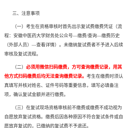
三、注意事项
（
一
）
考生在资格审核时首先出示
复试费
缴费凭证（流
程：
安徽中医药大学财务处
公众号
—缴费/查询—缴费历史
（外部人员）—查看详情
）。未缴纳复试费者不予进入后续
审核及复试流程。
（二）
必须用微信扫码缴费，方可查询缴费记录，用其
他方式扫码缴费后均无法查询缴费记录。
考生在缴费时须认
真填写并核对姓名、证件号码等重要信息，填写必填备注
项，确认复试金额并进行缴费。
（
三
）
在
复试现场资格审核前
不缴费或缴费不成功视为
自愿放弃复试资格。缴费后因各种原因不符合复试条件或自
愿放弃复试的，已缴纳的复试费不予退还。