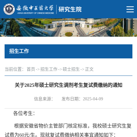
招生工作
当前位置：
首页
->
招生工作
->
硕士招生
->
正文
关于2025年硕士研究生调剂考生复试费缴纳的通知
信息来源：
发布日期：2025-04-09
各位考生：
根据安徽省物价主管部门核定标准，
我校硕士研究生复
试费为
60
元
/生。现就复试费
缴纳
相关事宜通知如下：