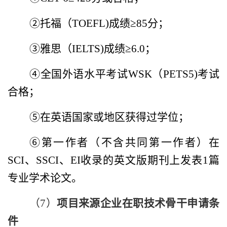
②托福（
TOEFL)
成绩≥
85
分；
③雅思（
IELTS)
成绩≥
6.0
；
④全国外语水平考试
WSK
（
PETS5)
考试
合格；
⑤在英语国家或地区获得过学位；
⑥第一作者（不含共同第一作者）在
SCI
、
SSCI
、
EI
收录的英文版期刊上发表
1
篇
专业学术论文。
（
7
）
项目来源企业在职技术骨干申请条
件