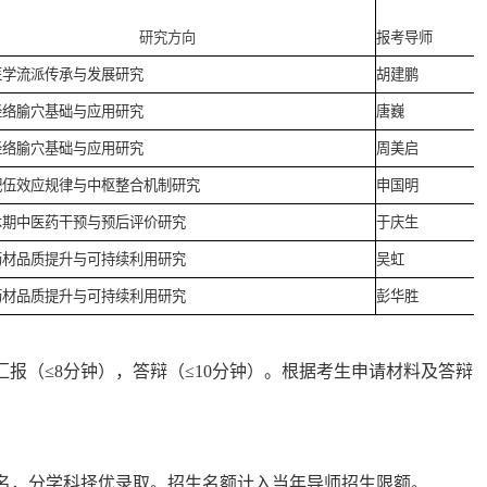
研究方向
报考导师
医学流派传承与发展研究
胡建鹏
经络腧穴基础与应用研究
唐巍
经络腧穴基础与应用研究
周美启
配伍效应规律与中枢整合机制研究
申国明
术期中医药干预与预后评价研究
于庆生
药材品质提升与可持续利用研究
吴虹
药材品质提升与可持续利用研究
彭华胜
汇报（≤
8
分钟），答辩（≤
10
分钟）。根据考生申请材料及答辩
排名，分学科择优录取。招生名额计入当年导师招生限额。