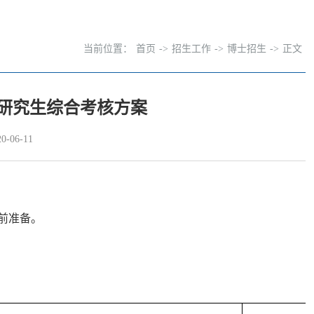
当前位置：
首页
->
招生工作
->
博士招生
->
正文
读研究生综合考核方案
-06-11
前准备。