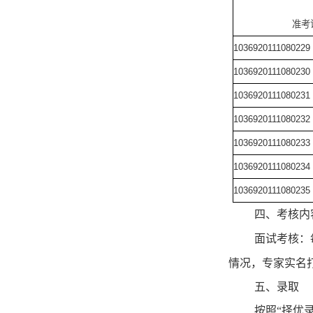
准考
1036920111080229
1036920111080230
1036920111080231
1036920111080232
1036920111080233
1036920111080234
1036920111080235
四、考核内
面试考核：
情况，专家实名
五、录取
按照“择优