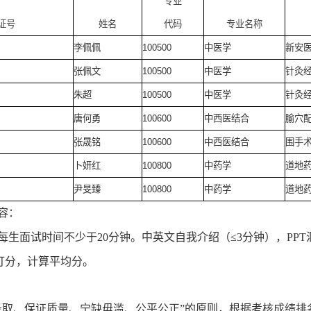
专业
证号
姓名
代码
专业名称
李佩佩
100500
中医学
新安
张佩文
100500
中医学
针灸
朱超
100500
中医学
针灸
唐何勇
100600
中西医结合
腧穴
张晟铭
100600
中西医结合
围手
卜妍红
100800
中药学
道地
尹旻臻
100800
中药学
道地
容：
每生面试时间不少于
20
分钟。
中英文自我介绍（≤
3
分钟），
PPT
打分，计算平均分。
录取、保证质量、宁缺毋滥、公平公正”的原则，根据考核成绩