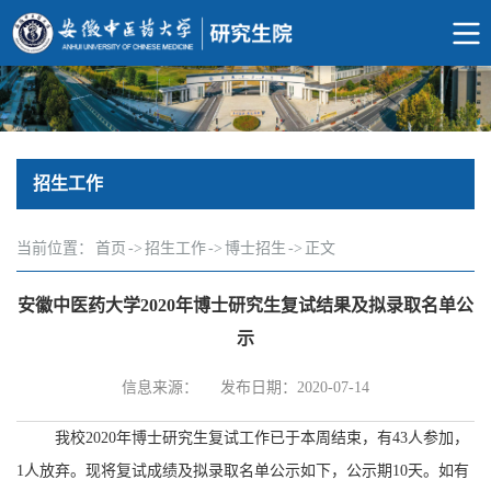
招生工作
当前位置：
首页
->
招生工作
->
博士招生
->
正文
安徽中医药大学2020年博士研究生复试结果及拟录取名单公
示
信息来源：
发布日期：2020-07-14
我校
2020
年博士研究生复试工作已于本周结束，有
43
人参加，
1
人放弃。现将复试成绩及拟录取名单公示如下，公示期
10
天。
如有