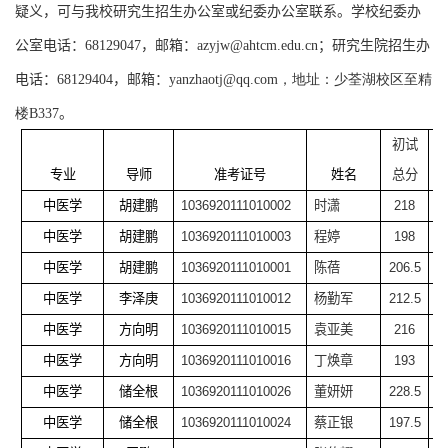
疑义，可与我校研究生招生办公室或纪委办公室联系。
学校纪委
办
公室
电话：
68129047
，邮箱：
azyjw@ahtcm.edu.cn
；
研究生院招生办
电话：
68129404
，邮箱：
yanzhaotj@qq.com
，地址：少荃湖校区至精
楼B337
。
初试
专业
导师
准考证号
姓名
总分
中医学
胡建鹏
1036920111010002
时潇
218
中医学
胡建鹏
1036920111010003
程婷
198
中医学
胡建鹏
1036920111010001
陈蓓
206.5
中医学
李泽庚
1036920111010012
杨勤军
212.5
中医学
方向明
1036920111010015
袁亚美
216
中医学
方向明
1036920111010016
丁焕章
193
中医学
储全根
1036920111010026
董妍妍
228.5
中医学
储全根
1036920111010024
蔡正银
197.5