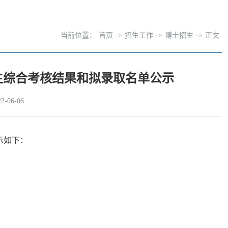
当前位置：
首页
->
招生工作
->
博士招生
->
正文
究生综合考核结果和拟录取名单公示
-06-06
示如下：