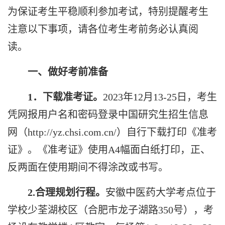
为保证考生平稳顺利参加考试，特别提醒考生
注意以下事项，请各位考生考前务必认真阅
读。
一、做好考前准备
1
．下载准考证。
2023
年
12
月
13-25
日，考生
凭网报用户名和密码登录中国研究生招生信息
网（
http://yz.chsi.com.cn/
）自行下载打印《准考
证》。《准考证》使用
A4
幅面白纸打印，正、
反两面在使用期间不得涂改或书写。
2.
合理规划行程。
安徽中医药大学考点位于
学校少荃湖校区（合肥市龙子湖路
350
号），考