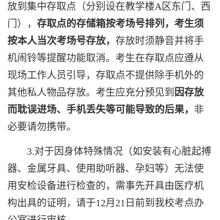
放到集中存取点（分别设在教学楼
A
区东门、西
门），
存取点的存储箱按考场号排列，考生须
按本人当次考场号存放，
存放时须静音并将手
机闹铃等提醒功能取消。考生在存取点应遵从
现场工作人员引导，存取点不提供除手机外的
其他私人物品存放。考生应充分预见到
因存放
而耽误进场、手机丢失等可能导致的后果
，
非
必要请勿携带。
3.
对于因身体特殊情况（如安装有心脏起搏
器、金属牙具、使用助听器、孕妇等）无法使
用安检设备进行检查的，需事先开具由医疗机
构出具的证明，请于
12
月
21
日前到我校考点办
公室进行审核。