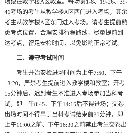
场设在教学楼
A
区教室。每场第
1-8
、
19-26
、
39-
46
考场的考生从教学楼
A
区西门进入考场，其余
考生从教学楼
A
区东门进入考场。请考生提前熟
悉考点位置，合理安排行程路线，尽量提前到
达考点，留足安检时间，以免影响正常考试。
二、遵守考试时间
考生开始安检进场时间为上午
7:50
、下午
13:20
，严禁考生提前进入教学楼和教室；开考
15
分钟后，迟到考生不准进入考场参加当科考
试，即上午
8:45
、下午
14:15
后不得进场；交卷
出场时间不得早于当科考试结束前
30
分钟，即
上午
11:00
之前、下午
16:30
之前禁止考生交卷出