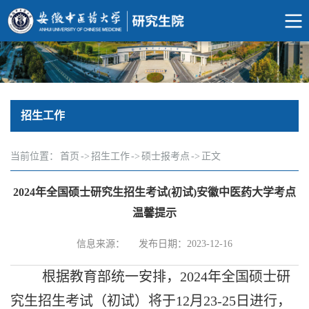
招生工作
当前位置：
首页
->
招生工作
->
硕士报考点
->
正文
2024年全国硕士研究生招生考试(初试)安徽中医药大学考点
温馨提示
信息来源：
发布日期：2023-12-16
根据教育部统一安排，
2024
年全国硕士研
究生招生考试（初试）将于
12
月
23-25
日进行，