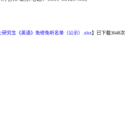
硕士研究生《英语》免修免听名单（公示）.xlsx
】已下载
3048
次