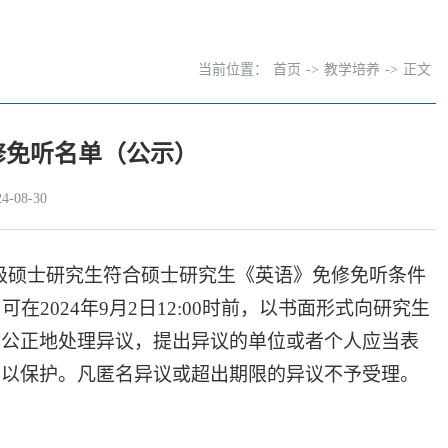
当前位置：
首页
->
教学培养
->
正文
修免听名单（公示）
-08-30
级硕士研究生符合硕士研究生《英语》免修免听条件
，可在
2024
年
9
月
2
日
12:00
时前，以书面形式向研究生
、公正地处理异议，提出异议的单位或者个人应当表
予以保护。凡匿名异议或超出期限的异议不予受理。