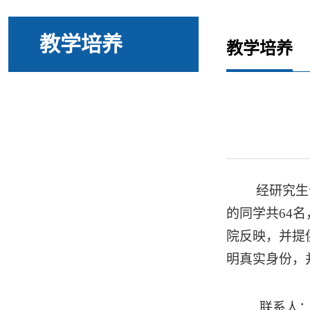
教学培养
教学培养
经研究生
的同学共6
4
名
院反映，并提
明真实身份，
联系人：