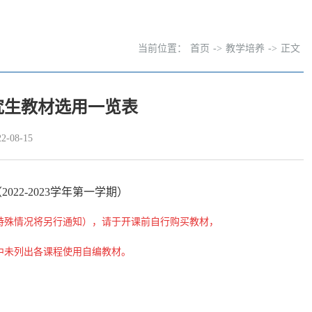
当前位置：
首页
->
教学培养
->
正文
究生教材选用一览表
-08-15
022-2023学年第一学期）
如遇特殊情况将另行通知），请于开课前自行购买教材，
中未列出各课程使用自编教材。