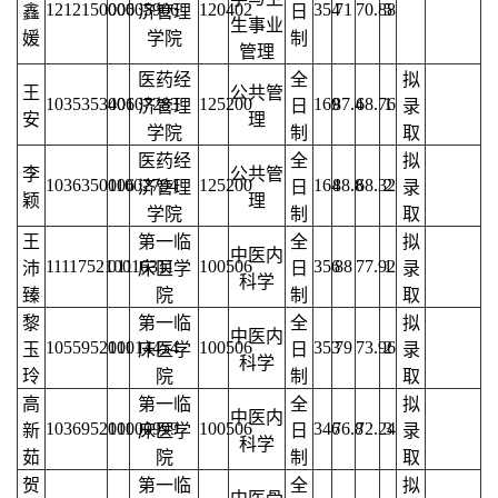
121215000005906
006
120402
354
71
70.88
5
鑫
济管理
日
生事业
媛
学院
制
管理
医药经
全
拟
王
公共管
103535340107283
006
125200
169
87.4
68.76
1
济管理
日
录
安
理
学院
制
取
医药经
全
拟
李
公共管
103635011002794
006
125200
164
88.8
68.32
2
济管理
日
录
颖
理
学院
制
取
王
第一临
全
拟
中医内
111175210016311
011
100506
356
88
77.92
1
沛
床医学
日
录
科学
臻
院
制
取
黎
第一临
全
拟
中医内
105595210014454
011
100506
353
79
73.96
2
玉
床医学
日
录
科学
玲
院
制
取
高
第一临
全
拟
中医内
103695210000999
011
100506
346
76.8
72.24
3
新
床医学
日
录
科学
茹
院
制
取
贺
第一临
全
拟