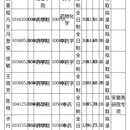
蓉
院
制
取
程
全
拟
药物化
101635000001350
004
100701
303
82.5
69.36
1
凡
药学院
日
录
学
宇
制
取
冯
全
拟
103695210003938
004
100800
301
84.67
69.99
1
登
药学院
中药学
日
录
俊
制
取
全
拟
徐
103665210005602
004
100800
299
83.83
69.41
2
药学院
中药学
日
录
敏
制
取
王
全
拟
103665210005550
004
100800
296
78.67
66.99
3
晓
药学院
中药学
日
录
芳
制
取
全
拟
安徽高
陈
104125105600224
004
105600
300
85.33
70.13
1
药学院
中药
日
录
研院专
晗
制
取
项
许
全
拟
103155213203930
004
105600
329
90.17
75.55
1
行
药学院
中药
日
录