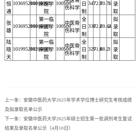
中医骨
103695210000060
011
100508
347
72.8
70.76
1
恒
床医学
日
录
伤科学
通
院
制
取
第一临
全
拟
张
中医骨
103695210000689
011
100508
338
72.2
69.44
2
床医学
日
录
雄
伤科学
院
制
取
陆
第一临
全
拟
中医骨
101995210200689
011
100508
329
71.8
68.2
3
晓
床医学
日
录
伤科学
天
院
制
取
上一条：
安徽中医药大学2025年学术学位博士研究生考核成绩
及拟录取名单公示
下一条：
安徽中医药大学2025年硕士招生第一批调剂考生复试
结果及录取名单公示（4月10日）