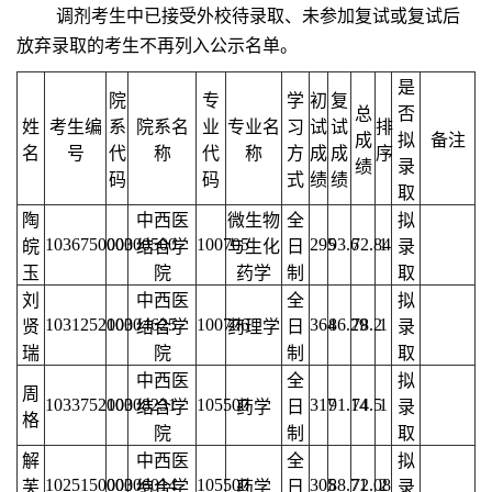
调剂考生中已接受外校待录取、未参加复试或复试后
放弃录取的考生不再列入公示名单。
是
院
专
学
初
复
总
否
姓
考生编
系
院系名
业
专业名
习
试
试
排
成
拟
备注
名
号
代
称
代
称
方
成
成
序
绩
录
码
码
式
绩
绩
取
陶
中西医
微生物
全
拟
103675000000500
003
100705
295
93.6
72.84
1
皖
结合学
与生化
日
录
玉
院
药学
制
取
刘
中西医
全
拟
103125210004625
003
100706
364
86.29
78.2
1
贤
结合学
药理学
日
录
瑞
院
制
取
中西医
全
拟
周
103375210008231
003
105500
317
91.14
74.5
1
结合学
药学
日
录
格
院
制
取
解
中西医
全
拟
102515000006014
003
105500
305
88.71
72.08
2
芙
结合学
药学
日
录