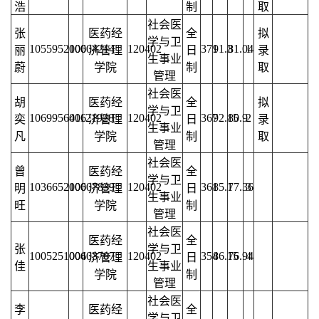
浩
制
取
社会医
张
医药经
全
拟
学与卫
105595210004214
006
120402
371
91.3
81.04
1
丽
济管理
日
录
生事业
蔚
学院
制
取
管理
社会医
胡
医药经
全
拟
学与卫
106995641121928
006
120402
367
92.15
80.9
2
奕
济管理
日
录
生事业
凡
学院
制
取
管理
社会医
曾
医药经
全
学与卫
103665210007839
006
120402
361
85.1
77.36
3
明
济管理
日
生事业
旺
学院
制
管理
社会医
医药经
全
张
学与卫
100525100403707
006
120402
354
86.15
76.94
4
济管理
日
佳
生事业
学院
制
管理
社会医
李
医药经
全
学与卫