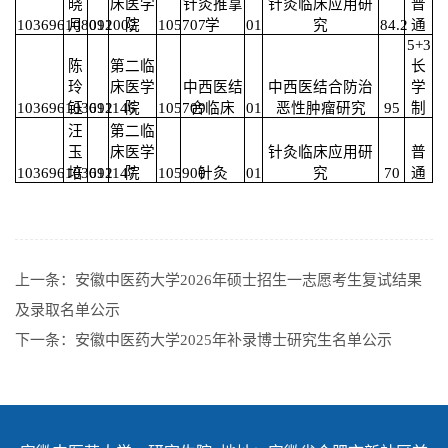
晓
床医学
针灸推拿
针灸临床应用研
普
103696108091002
月
012
院
105707
学
01
究
84.2
通
5+3
陈
第二临
长
玲
床医学
中西医结
中西医结合防治
学
103696103691146
钰
012
院
105709
合临床
01
恶性肿瘤研究
95
制
汪
第二临
玉
床医学
针灸临床应用研
普
103696103691147
培
012
院
105900
针灸
01
究
70
通
上一条：
安徽中医药大学2026年硕士招生一志愿考生复试结果
及录取名单公示
下一条：
安徽中医药大学2025年补录博士研究生名单公示