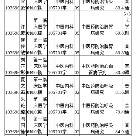
宜
床医学
中医内科
中医药防治传染
普
103696103691031
贤
011
院
105701
学
09
病研究
83.41
通
5+3
第一临
长
许
床医学
中医内科
中医药防治脾胃
学
103696103691032
筱
011
院
105701
学
05
病研究
69.83
制
赫
第一临
传
床医学
中医内科
中医药防治脾胃
普
103696103691033
敏
011
院
105701
学
05
病研究
80.83
通
刘
第一临
芷
床医学
中医内科
中医药防治心血
普
103696103691034
彤
011
院
105701
学
03
管病研究
80.86
通
夏
第一临
文
床医学
中医内科
中医药防治呼吸
普
103696103691035
霜
011
院
105701
学
02
病研究
81.62
通
朱
第一临
艳
床医学
中医内科
中医药防治呼吸
普
103696103691036
楠
011
院
105701
学
02
病研究
79.48
通
陶
第一临
国
床医学
中医内科
中医药防治呼吸
普
103696103691037
栋
011
院
105701
学
02
病研究
84.9
通