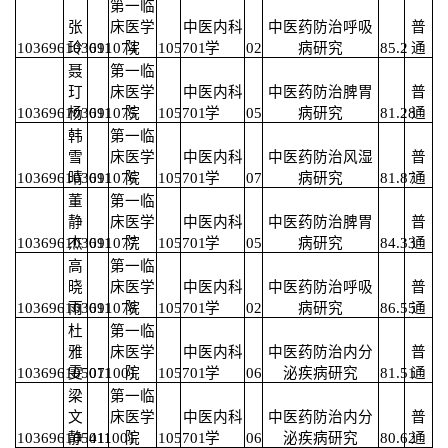
第一临
张
床医学
中医内科
中医药防治呼吸
普
103696103691074
玲
011
院
105701
学
02
病研究
85.2
通
聂
第一临
玎
床医学
中医内科
中医药防治脾胃
普
103696103691075
杨
011
院
105701
学
05
病研究
81.28
通
韩
第一临
雪
床医学
中医内科
中医药防治风湿
普
103696103691076
晴
011
院
105701
学
07
病研究
81.87
通
董
第一临
静
床医学
中医内科
中医药防治脾胃
普
103696103691077
杰
011
院
105701
学
05
病研究
84.33
通
高
第一临
晓
床医学
中医内科
中医药防治呼吸
普
103696103691078
雨
011
院
105701
学
02
病研究
86.55
通
杜
第一临
雅
床医学
中医内科
中医药防治内分
普
103696105071001
雯
011
院
105701
学
06
泌疾病研究
81.51
通
梁
第一临
文
床医学
中医内科
中医药防治内分
普
103696105411001
静
011
院
105701
学
06
泌疾病研究
80.62
通