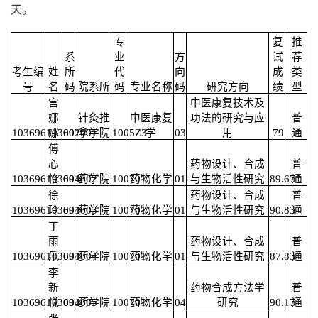
天。
专
复
推
系
业
方
试
荐
考生编
姓
所
代
向
成
类
号
名
码
院系所
码
专业名称
码
研究方向
绩
型
宫
中医康复技术及
娜
针灸推
中医康复
功法的研究与应
普
103696103691001
娜
002
拿学院
1005Z3
学
03
用
79
通
傅
心
药物设计、合成
普
103696103691002
怡
004
药学院
100701
药物化学
01
与生物活性研究
89.67
通
徐
药物设计、合成
普
103696103691003
玲
004
药学院
100701
药物化学
01
与生物活性研究
90.83
通
丁
雨
药物设计、合成
普
103696103691004
乐
004
药学院
100701
药物化学
01
与生物活性研究
87.83
通
李
新
药物合成方法学
普
103696103691005
悦
004
药学院
100701
药物化学
04
研究
90.17
通