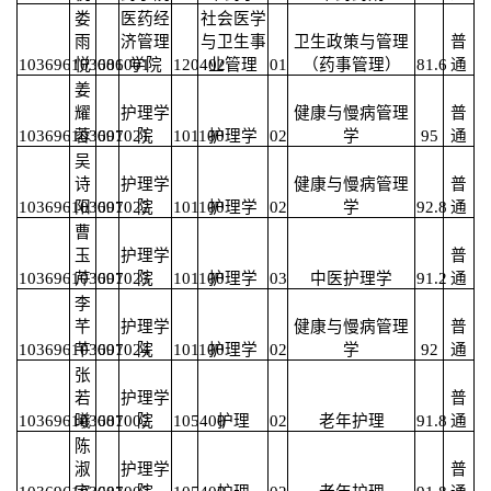
娄
医药经
社会医学
雨
济管理
与卫生事
卫生政策与管理
普
103696103681001
悦
006
学院
120402
业管理
01
（药事管理）
81.6
通
姜
耀
护理学
健康与慢病管理
普
103696103691021
蓉
007
院
101100
护理学
02
学
95
通
吴
诗
护理学
健康与慢病管理
普
103696103691022
阳
007
院
101100
护理学
02
学
92.8
通
曹
玉
护理学
普
103696103691023
芹
007
院
101100
护理学
03
中医护理学
91.2
通
李
芊
护理学
健康与慢病管理
普
103696103691024
芊
007
院
101100
护理学
02
学
92
通
张
若
护理学
普
103696103681002
曦
007
院
105400
护理
02
老年护理
91.8
通
陈
淑
护理学
普