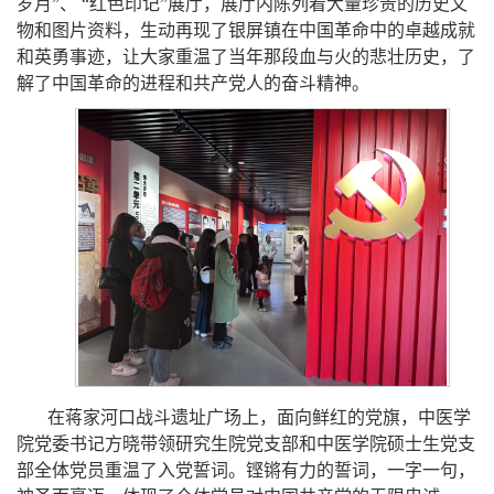
岁月”、 “红色印记”展厅，展厅内陈列着大量珍贵的历史文
物和图片资料，生动再现了银屏镇在中国革命中的卓越成就
和英勇事迹，让大家重温了当年那段血与火的悲壮历史，了
解了中国革命的进程和共产党人的奋斗精神。
在蒋家河口战斗遗址广场上，面向鲜红的党旗，中医学
院党委书记方晓带领研究生院党支部和中医学院硕士生党支
部全体党员重温了入党誓词。铿锵有力的誓词，一字一句，