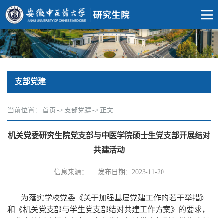
支部党建
当前位置：
首页
->
支部党建
->
正文
机关党委研究生院党支部与中医学院硕士生党支部开展结对
共建活动
信息来源：
发布日期：2023-11-20
为落实学校党委《关于加强基层党建工作的若干举措》
和《机关党支部与学生党支部结对共建工作方案》的要求，