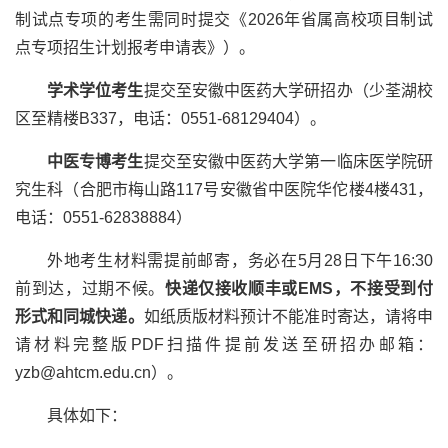
制试点专项的考生需同时提交《
2026
年省属高校项目制试
点专项招生计划报考申请表》）。
学术学位考生
提交至安徽中医药大学研招办（少荃湖校
区至精楼
B337
，电话：
0551-68129404
）。
中医专博考生
提交至安徽中医药大学第一临床医学院研
究生科（合肥市梅山路
117
号安徽省中医院华佗楼
4
楼
431
，
电话：
0551-62838884
）
外地考生材料需提前邮寄，务必在
5
月
28
日下午
16:30
前到达，过期不候。
快递仅接收顺丰或
EMS
，不接受到付
形式和同城快递。
如纸质版材料预计不能准时寄达，请将申
请材料完整版
PDF
扫描件提前发送至研招办邮箱：
yzb@ahtcm.edu.cn
）。
具体如下：