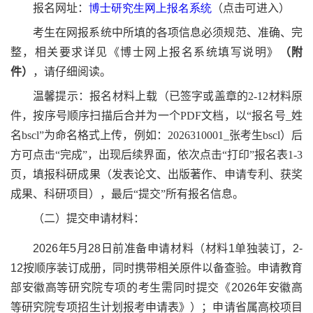
报名网址：
博士研究生网上报名系统
（点击可进入）
考生在网报系统中所填的各项信息必须规范、准确、完
整，相关要求详见《博士网上报名系统填写说明》
（附
件）
，请仔细阅读。
温馨提示：报名材料上载
（已签字或盖章的2-12材料原
件，按序号顺序扫描后合并为一个PDF文档，以“报名号_姓
名bscl”为命名格式上传，例如：2026310001
_
张考生bscl）
后
方可点击“完成”，出现后续界面，依次点击
“打印”报名表1-3
页，填报科研成果（发表论文、出版著作、申请专利、获奖
成果、科研项目），最后
“提交”所有报名信息。
（二）提交申请材料：
2026
年
5
月
28
日前准备申请材料（材料
1
单独装订，
2-
12
按顺序装订成册，同时携带相关原件以备查验。申请教育
部安徽高等研究院专项的考生需同时提交《
2026
年安徽高
等研究院专项招生计划报考申请表》）；申请省属高校项目