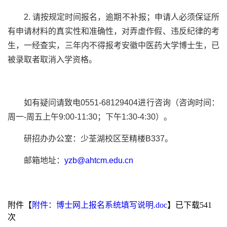
2.
请按规定时间报名，逾期不补报；申请人必须保证所
有申请材料的真实性和准确性，对弄虚作假、违反纪律的考
生，一经查实，三年内不得报考安徽中医药大学博士生，已
被录取者取消入学资格。
如有疑问请致电
0551-68129404
进行咨询（咨询时间：
周一
-
周五上午
9:00-11:30
；下午
1:30-4:30
）。
研招办办公室：少荃湖校区至精楼
B337
。
邮箱地址：
yzb@ahtcm.edu.cn
附件【
附件：博士网上报名系统填写说明.doc
】已下载
541
次