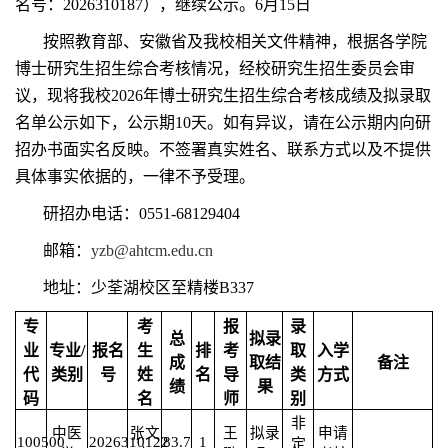
名号：
2026310187
），继续公示。6月15日
按照教育部、安徽省及我校相关文件精神，根据各学院
博士研究生招生综合考核情况，经校研究生招生委员会审
议，现将我校2026年博士研究生招生综合考核成绩及拟录取
名单公示如下，公示期10天。如有异议，请在公示期内向研
招办书面实名反映。不签署真实姓名、联系方式以及不提供
具体事实依据的，一律不予受理。
研招办电话：0551-68129404
邮箱：
yzb@ahtcm.edu.cn
地址：少荃湖校区至精楼B337
专
考
报
录
总
拟录
业
专业/
报名
生
排
考
取
入学
成
取结
备注
代
类别
号
姓
名
导
类
方式
绩
果
码
名
师
别
非
中医
张文
王
拟录
申请
100500
2026310122
83.7
1
定