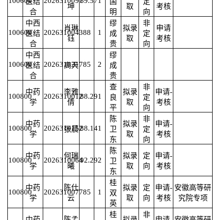
100600
2026310091
89.57
1
医结
国
定
坤
取
考核
合
明
向
中西
缪
非
肖琳
拟录
申请
100600
2026310043
88
1
医结
成
定
钰
取
考核
合
贵
向
中西
缪
100600
2026310217
85
2
医结
高天
成
合
贵
查
非
中药
李雅
拟录
申请-
100800
2026310012
88.29
1
良
定
学
倩
取
考核
平
向
陈
非
中药
拟录
申请-
100800
2026310152
88.14
1
张晨
卫
定
学
取
考核
东
向
陈
中药
何瑞
拟录
定
申请-
100800
2026310064
92.29
2
卫
学
曦
取
向
考核
东
桂
中药
陈仕
拟录
定
申请-
安徽高等研
100800
2026310077
85
1
双
学
云
取
向
考核
究院专项
英
桂
非
中药
陈孟
拟录
申请-
安徽高等研