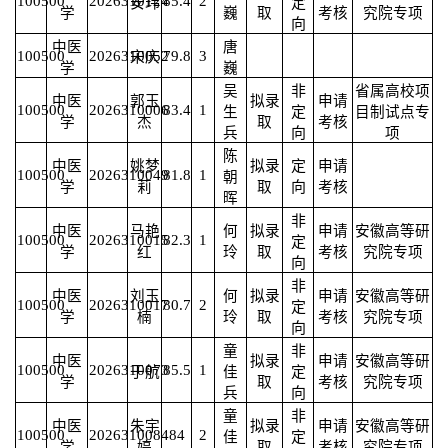
100500
2026310124
85.4
2
安玮
定
学
巍
取
考核
究院专项
向
中医
唐
100500
2026310052
79.8
3
宋庆
学
巍
吴
非
省属高校项
中医
郭玉
拟录
申请
100500
2026310006
83.4
1
生
定
目制试点专
学
杰
取
考核
兵
向
项
陈
中医
姚梦
拟录
定
申请
100500
2026310049
81.8
1
朝
学
莉
取
向
考核
晖
非
中医
马艳
何
拟录
申请
安徽高等研
100500
2026310015
82.3
1
定
学
红
玲
取
考核
究院专项
向
非
中医
刘玉
何
拟录
申请
安徽高等研
100500
2026310017
80.7
2
定
学
楠
玲
取
考核
究院专项
向
童
非
中医
拟录
申请
安徽高等研
100500
2026310073
85.5
1
于航
佳
定
学
取
考核
究院专项
兵
向
童
非
中医
朱宇
拟录
申请
安徽高等研
100500
2026310084
84
2
佳
定
学
婷
取
考核
究院专项