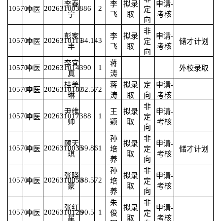
李春
李
拟录
申请-
105700
2026310038
86
2
中医
定
宁
飞
取
考核
向
非
彭家
李
拟录
申请-
105700
2026310115
84.14
3
中医
定
储才计划
丰
飞
取
考核
向
李宜
蒋
105700
2026310143
90
1
中医
外校录取
真
涛
桂美
蒋
拟录
定
申请-
105700
2026310187
82.57
2
中医
琳
涛
取
向
考核
非
尹维
王
拟录
申请-
105700
2026310173
88
1
中医
定
帅
颖
取
考核
向
孙
非
顾天
拟录
申请-
105700
2026310035
89.86
1
中医
培
定
储才计划
琪
取
考核
养
向
孙
非
张晓
拟录
申请-
105700
2026310050
88.57
2
中医
培
定
蒙
取
考核
养
向
朱
非
张红
拟录
申请-
105700
2026310128
90.5
1
中医
俊
定
星
取
考核