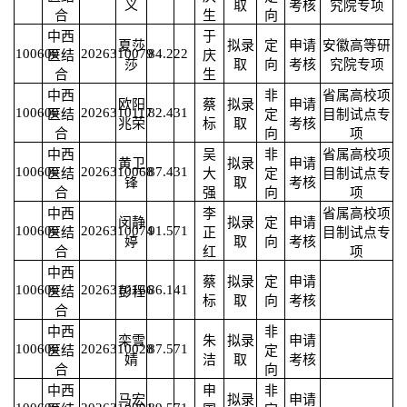
义
取
考核
究院专项
合
生
向
中西
于
夏莎
拟录
定
申请
安徽高等研
100600
2026310079
84.22
2
医结
庆
莎
取
向
考核
究院专项
合
生
中西
非
省属高校项
欧阳
蔡
拟录
申请
100600
2026310117
82.43
1
医结
定
目制试点专
兆荣
标
取
考核
合
向
项
中西
吴
非
省属高校项
黄卫
拟录
申请
100600
2026310068
87.43
1
医结
大
定
目制试点专
锋
取
考核
合
强
向
项
中西
李
省属高校项
闵静
拟录
定
申请
100600
2026310074
91.57
1
医结
正
目制试点专
婷
取
向
考核
合
红
项
中西
蔡
拟录
定
申请
100600
2026310166
86.14
1
医结
彭程
标
取
向
考核
合
中西
非
栾雪
朱
拟录
申请
100600
2026310028
87.57
1
医结
定
婧
洁
取
考核
合
向
中西
申
非
马宏
拟录
申请