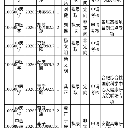
兵
向
中医
刘
拟录
定
申请
100500
2026310055
85.1
1
忻凌
学
健
取
向
考核
非
省属高校项
中医
胡莎
刘
拟录
申请
100500
2026310018
82.3
2
定
目制试点专
学
莎
健
取
考核
向
项
杨
非
中医
聂琦
拟录
申请
100500
2026310009
83.7
1
文
定
学
隆
取
考核
明
向
杨
中医
薛庆
100500
2026310065
79.7
2
文
学
凯
明
合肥综合性
国家科学中
中医
贾学
龚
拟录
定
申请
100500
2026310056
82.9
1
心大健康研
学
昭
正
取
向
考核
究院联培专
项
中医
蒋健
龚
100500
2026310097
76.3
2
学
康
正
中西
于
非
李子
拟录
申请
安徽高等研
100600
2026310030
89.56
1
医结
庆
定