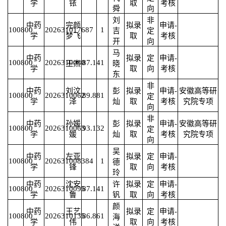
学
铱
取
考核
舜
向
刘
非
中药
完颜
拟录
申请-
100800
2026310176
87
1
吉
定
学
梦飞
取
考核
开
向
马
中药
拟录
定
申请-
100800
2026310080
87.14
1
王杰
晓
学
取
向
考核
东
非
中药
刘汶
彭
拟录
申请-
安徽高等研
100800
2026310062
89.88
1
定
学
泽
灿
取
考核
究院专项
向
非
中药
孙媛
彭
拟录
申请-
安徽高等研
100800
2026310063
93.13
2
定
学
媛
灿
取
考核
究院专项
向
吴
中药
左亚
拟录
定
申请-
100800
2026310083
84
1
德
学
锋
取
向
考核
玲
中药
沈安
许
拟录
定
申请-
100800
2026310095
87.14
1
学
鲁
钒
取
向
考核
颜
中药
王艺
拟录
定
申请-
100800
2026310135
86.86
1
海
学
伟
取
向
考核