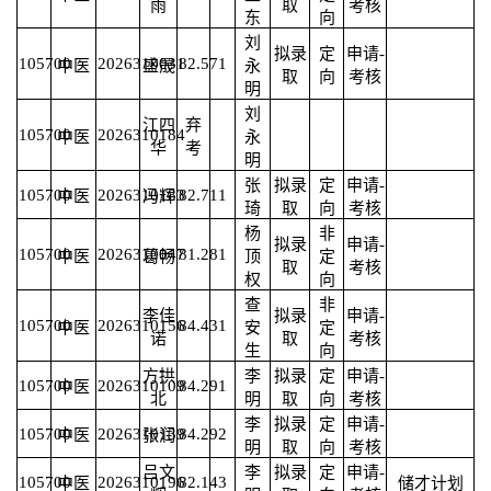
雨
取
考核
东
向
刘
拟录
定
申请-
105700
2026310031
82.57
1
中医
盛晟
永
取
向
考核
明
刘
江四
弃
105700
2026310184
中医
永
华
考
明
张
拟录
定
申请-
105700
2026310183
82.71
1
中医
冯辉
琦
取
向
考核
杨
非
拟录
申请-
105700
2026310047
81.28
1
中医
葛畅
顶
定
取
考核
权
向
查
非
李佳
拟录
申请-
105700
2026310156
84.43
1
中医
安
定
诺
取
考核
生
向
方拱
李
拟录
定
申请-
105700
2026310109
84.29
1
中医
北
明
取
向
考核
李
拟录
定
申请-
105700
2026310139
84.29
2
中医
张润
明
取
向
考核
吕文
李
拟录
定
申请-
105700
2026310196
82.14
3
中医
储才计划