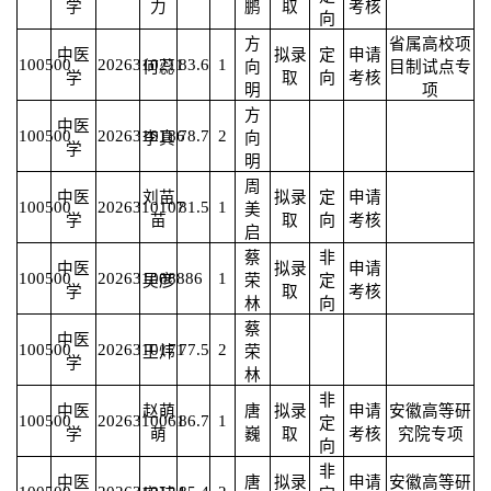
学
力
鹏
取
考核
向
方
省属高校项
中医
拟录
定
申请
100500
2026310211
83.6
1
何蕊
向
目制试点专
学
取
向
考核
明
项
方
中医
100500
2026310186
78.7
2
李真
向
学
明
周
中医
刘苗
拟录
定
申请
100500
2026310107
81.5
1
美
学
苗
取
向
考核
启
蔡
非
中医
拟录
申请
100500
2026310088
86
1
吴彦
荣
定
学
取
考核
林
向
蔡
中医
100500
2026310171
77.5
2
王炜
荣
学
林
非
中医
赵萌
唐
拟录
申请
安徽高等研
100500
2026310061
86.7
1
定
学
萌
巍
取
考核
究院专项
向
非
中医
唐
拟录
申请
安徽高等研