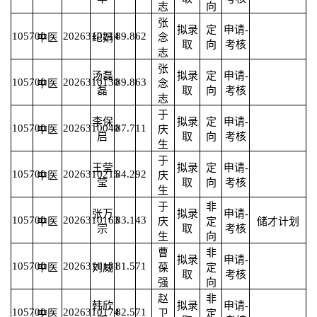
志
向
张
拟录
定
申请-
105700
2026310214
89.86
2
中医
纪娟
念
取
向
考核
志
张
汤磊
拟录
定
申请-
105700
2026310130
89.86
3
中医
念
磊
取
向
考核
志
于
李保
拟录
定
申请-
105700
2026310040
87.71
1
中医
庆
启
取
向
考核
生
于
王莹
拟录
定
申请-
105700
2026310215
84.29
2
中医
庆
莹
取
向
考核
生
于
非
张万
拟录
申请-
105700
2026310163
83.14
3
中医
庆
定
储才计划
宗
取
考核
生
向
曹
非
拟录
申请-
105700
2026310181
81.57
1
中医
刘威
葆
定
取
考核
强
向
赵
非
韩欣
拟录
申请-
105700
2026310174
82.57
1
中医
卫
定