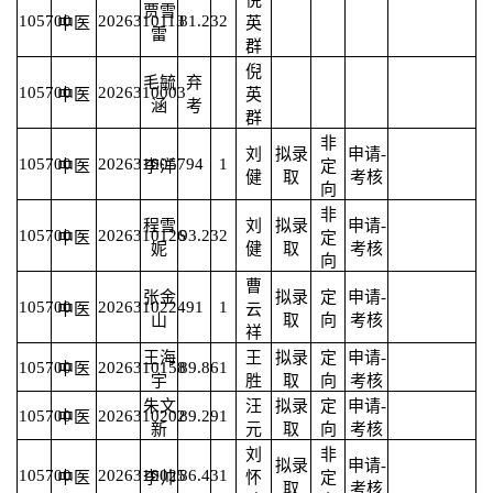
贾雪
105700
2026310113
81.23
2
中医
英
雷
群
倪
毛毓
弃
105700
2026310003
中医
英
涵
考
群
非
刘
拟录
申请-
105700
2026310057
94
1
中医
李洋
定
健
取
考核
向
非
程雪
刘
拟录
申请-
105700
2026310126
93.23
2
中医
定
妮
健
取
考核
向
曹
张金
拟录
定
申请-
105700
2026310224
91
1
中医
云
山
取
向
考核
祥
王海
王
拟录
定
申请-
105700
2026310158
89.86
1
中医
宇
胜
取
向
考核
朱文
汪
拟录
定
申请-
105700
2026310202
89.29
1
中医
新
元
取
向
考核
刘
非
拟录
申请-
105700
2026310025
86.43
1
中医
李帅
怀
定
取
考核