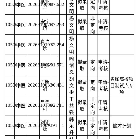
李亚
拟录
定
申请-
105700
2026310008
87.63
2
中医
文
军
取
向
考核
明
杨
非
宋宇
拟录
申请-
105700
2026310076
87.25
3
中医
文
定
琪
取
考核
明
向
杨
肖许
105700
2026310191
82.25
4
中医
文
珍
明
喻
拟录
定
申请-
105700
2026310059
91.57
1
中医
张杰
绪
取
向
考核
恩
胡
省属高校项
方明
拟录
定
申请-
105700
2026310033
90.43
1
中医
文
目制试点专
娟
取
向
考核
彬
项
王
非
吕孟
拟录
申请-
105700
2026310188
92.71
1
中医
共
定
可
取
考核
强
向
韩
非
刘沁
拟录
申请-
105700
2026310093
91
1
中医
永
定
储才计划
源
取
考核
升
向