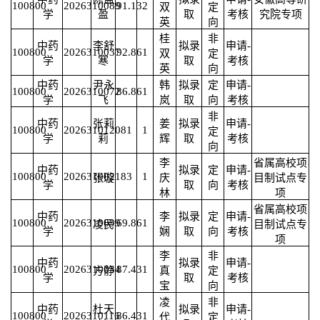
100800
2026310089
91.13
2
双
定
学
盈
取
考核
究院专项
英
向
桂
非
中药
李舒
拟录
申请-
100800
2026310037
92.86
1
双
定
学
寒
取
考核
英
向
中药
尹永
韩
拟录
定
申请-
100800
2026310072
86.86
1
学
飞
岚
取
向
考核
非
中药
张莉
姜
拟录
申请-
100800
2026310120
81
1
定
学
莉
辉
取
考核
向
李
省属高校项
中药
拟录
定
申请-
100800
2026310021
83
1
张璇
庆
目制试点专
学
取
向
考核
林
项
省属高校项
中药
李
拟录
定
申请-
100800
2026310099
69.86
1
凌民
目制试点专
学
娴
取
向
考核
项
李
非
中药
拟录
申请-
100800
2026310034
87.43
1
方静
真
定
学
取
考核
宝
向
凌
非
中药
杜天
拟录
申请-
100800
2026310116
86.43
1
代
定