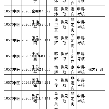
子
炜
取
考核
向
陈
拟录
定
申请-
105700
2026310010
84.57
2
中医
栾军
炜
取
向
考核
潘
非
朱艳
拟录
申请-
105700
2026310105
82.86
1
中医
卫
定
平
取
考核
东
向
非
张孟
韩
拟录
申请-
105700
2026310087
86.14
1
中医
定
雨
辉
取
考核
向
非
王凤
韩
拟录
申请-
105700
2026310036
83
2
中医
定
赢
辉
取
考核
向
朱苏
韩
拟录
定
申请-
105700
2026310162
81.86
3
中医
储才计划
平
辉
取
向
考核
非
周佳
李
拟录
申请-
105700
2026310155
84.29
1
中医
定
锋
俊
取
考核
向
童
非
陶舒
拟录
申请-
105700
2026310111
84.14
1
中医
佳
定
畅
取
考核
兵
向