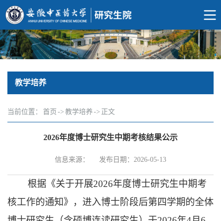
教学培养
当前位置：
首页
->
教学培养
->
正文
2026年度博士研究生中期考核结果公示
信息来源：
发布日期：2026-05-13
根据《关于开展2026年度博士研究生中期考
核工作的通知》，进入博士阶段后第四学期的全体
博士研究生（含硕博连读研究生）于2026年4月6