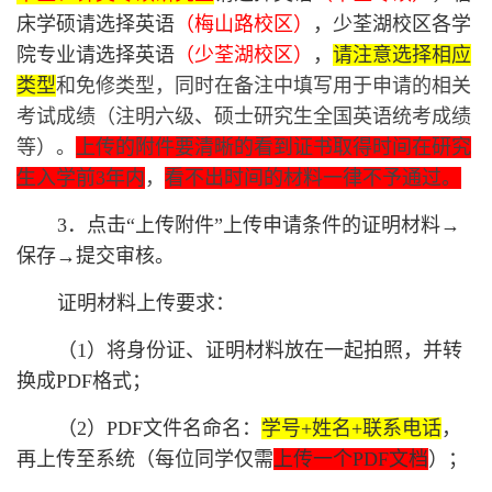
床
学硕
请选择英语
（梅山路校区）
，少荃湖校区各学
院专业请选择英语
（少荃湖校区）
，
请注意选择相应
类型
和免修类型，同时在备注中填写用于申请的相关
考试成绩（注明六级、硕士研究生全国英语统考成绩
等）。
上传的附件要清晰的看到证书取得时间在研究
生入学前
3年内
，
看不出时间的材料一律不予通过。
3．点击“上传附件”上传申请条件的证明材料→
保存→提交审核。
证明材料上传要求：
（
1）将身份证、证明材料放在一起拍照，并转
换成PDF格式；
（
2）PDF文件名命名：
学号
+姓名+联系电话
，
再上传至系统（每位同学仅需
上传一个
PDF文档
）；