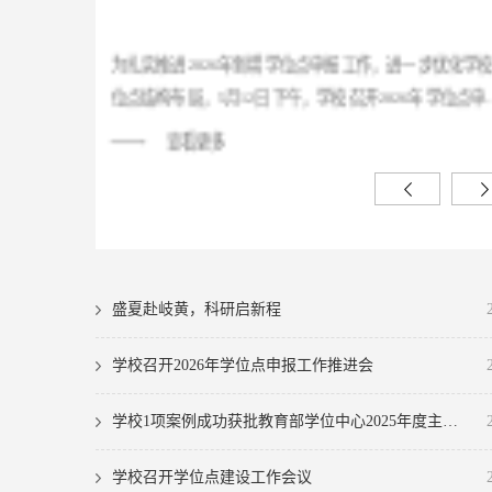
为进一步推进国家级教学成果奖申报工作，4月10日下
学校召开国家级教学成果奖申报专家指导会。会议由
委常委、副校长桂双英主持，研究生院、教务处、药
查看更多
医药信息工程学院、人文与国际教育交流学院、马克
学院等主要负责同志参加。桂双英指出，国家级教学
是衡量学校教育教学水平的重要标志，各单位要高度
精心准备，认真吸收专家意见，进一步打磨申报材料
成果的系统性和竞争力，力争在本届评选中取得优异
盛夏赴岐黄，科研启新程
绩。...
学校召开2026年学位点申报工作推进会
学校1项案例成功获批教育部学位中心2025年度主题案例立项
学校召开学位点建设工作会议