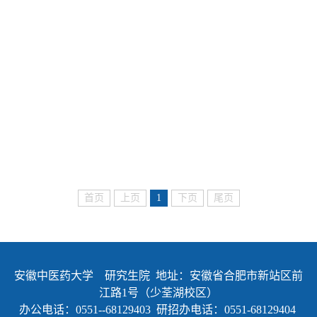
首页
上页
1
下页
尾页
安徽中医药大学 研究生院 地址：安徽省合肥市新站区前
江路1号（少荃湖校区）
办公电话：0551--68129403 研招办电话：0551-68129404