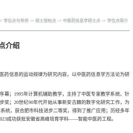
->
学位点与导师
->
硕士授权点
->
中医药信息学硕士点
->
学位点简介
点介绍
医药信息的运动规律为研究内容，以中医药信息学方法论为研
序幕；1995年计算机辅助教学，主持了中医专家教学系统、针
奖；20世纪90年代开始从事新安古籍的数字化研究工作，为
CS系统，获合肥市科技进步二等奖，得到了推广应用；历经多年
2023成功获批安徽省高峰培育学科——智能中医药工程。