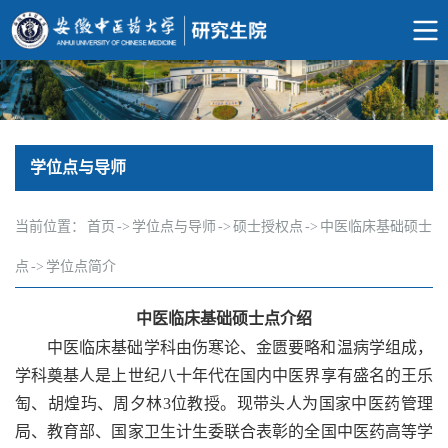
学位点与导师
当前位置：
首页
->
学位点与导师
->
硕士授权点
->
中医临床基础硕士
点
->
学位点简介
中医临床基础硕士点介绍
中医临床基础学科由伤寒论、金匮要略和温病学组成，
学科奠基人是上世纪八十年代在国内中医界享有盛名的王乐
匋、胡煌玙、周夕林3位教授。现带头人为国家中医药管理
局、教育部、国家卫生计生委联合表彰的全国中医药高等学