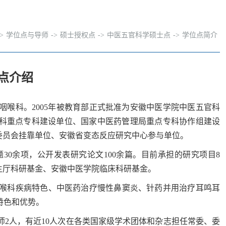
->
学位点与导师
->
硕士授权点
->
中医五官科学硕士点
->
学位点简介
点介绍
鼻咽喉科。2005年被教育部正式批准为安徽中医学院中医五官科
咽喉科重点专科建设单位、国家中医药管理局重点专科协作组建设
业委员会挂靠单位、安徽省变态反应研究中心参与单位。
0余项，公开发表研究论文100余篇。目前承担的研究项目8
生厅科研基金、安徽中医学院临床科研基金。
喉科疾病特色、中医药治疗慢性鼻窦炎、针药并用治疗耳鸣耳
特色和优势。
师2人，有近10人次在各类国家级学术团体和杂志担任常委、委