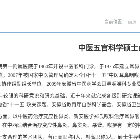
当前位置：
首页
中医五官科学硕士
第一附属医院于1960年开设中医喉科门诊，于1975年建立耳
点；2007年被国家中医管理局确定为全国“十一五”中医耳鼻
专病协作组副组长单位，2009年安徽省中医药学会耳鼻咽喉科专
有较强的科研意识和研究基础，近十年来就完成各级别研究课题3
徽省“十一五”攻关课题、安徽省教育厅自然科学基金、安徽省卫
方面，以中医药治疗变应性鼻炎、新安医学郑氏喉科治疗耳鼻咽
。在中西医结合治疗变应性鼻炎、鼻窦炎、暴聋、喉痹有一定的
一支合理的学术团队，有正高职称4人，副高职称3人，硕士生导