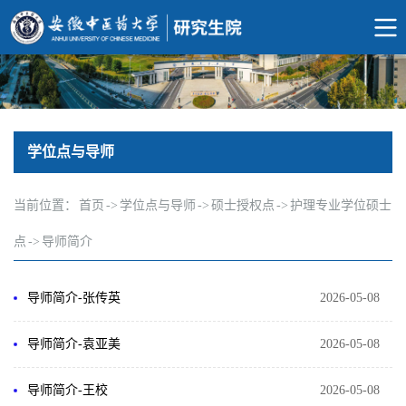
学位点与导师
当前位置：
首页
->
学位点与导师
->
硕士授权点
->
护理专业学位硕士
点
->
导师简介
导师简介-张传英
2026-05-08
导师简介-​袁亚美
2026-05-08
导师简介-​王校
2026-05-08