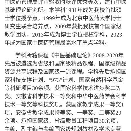
中医药管理局评审验收时获评优秀等次，建有中医
基础理论研究所。本学科
1981
年成为我校首批硕
士学位授予点，
1999
年成为北京中医药大学博士
研究生联合培养点，
2009
年获批我校首个国家级
教学团队，
2013
年成为博士学位授权学科，
2023
年成为国家中医药管理局高水平重点学科。
学科所辖课程《中医基础理论》
2008-2020
年
先后被遴选为省级和国家级精品课程、国家级精品
资源共享课程及国家级一流课程。学科先后承担国
家科技支撑计划、“
973”
计划、国家自然科学基金
等科研项目
30
余项。获国家科学技术进步奖二等
奖、安徽省科学技术一等奖和中华中医药学会科学
技术一等奖等科技奖项。获国家教学成果一等奖
1
项，安徽省教学成果特等奖、一等奖、二等奖
20
余项。承担国家级、省级质量工程项目
30
余项，
主编、副主编与参编国家级规划教材及学术专著