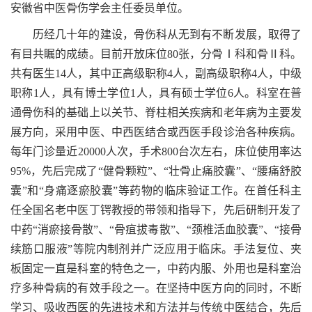
安徽省中医骨伤学会主任委员单位。
历经几十年的建设，骨伤科从无到有不断发展，取得了
有目共瞩的成绩。目前开放床位80张，分骨Ⅰ科和骨Ⅱ科。
共有医生14人，其中正高级职称4人，副高级职称4人，中级
职称1人，具有博士学位1人，具有硕士学位6人。科室在普
通骨伤科的基础上以关节、脊柱相关疾病和老年病为主要发
展方向，采用中医、中西医结合或西医手段诊治各种疾病。
每年门诊量近20000人次，手术800台次左右，床位使用率达
95%，先后完成了“健骨颗粒”、“壮骨止痛胶囊”、“腰痛舒胶
囊”和“身痛逐瘀胶囊”等药物的临床验证工作。在首任科主
任全国名老中医丁锷教授的带领和指导下，先后研制开发了
中药“消瘀接骨散”、“骨疽拔毒散”、“颈椎活血胶囊”、“接骨
续筋口服液”等院内制剂并广泛应用于临床。手法复位、夹
板固定一直是科室的特色之一，中药内服、外用也是科室治
疗多种骨病的有效手段之一。在坚持中医方向的同时，不断
学习、吸收西医的先进技术和方法并与传统中医结合，先后