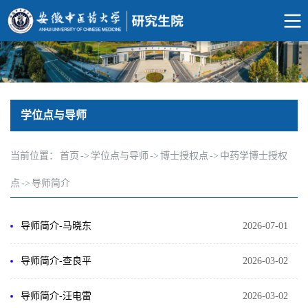
学位点与导师
当前位置：
首页
->
学位点与导师
->
博士授权点
->
中药学博士授权
点
->
导师简介
导师简介-马晓东
2026-07-01
导师简介-查良平
2026-03-02
导师简介-汪电雷
2026-03-02