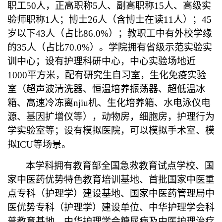
职工
50
人，正高职称
5
人、副高职称
15
人、高级实
验师职称
1
人；博士
26
人（含博士在读
11
人）；
45
岁以下
43
人（占比
86.0%
）；教职工中有外校学缘
的
35
人（占比
70.0%
）。学院拥有省级示范实验实
训中心；设有护理科研中心，中心实验场地近
1000
平方米，配有研究生自习室，生化免疫实验
室（超声波清洗器、恒温培养振荡器、超低温冰
箱、高速冷冻离
njiu
机、生化培养箱、水电泳仪电
源、基因扩增仪等），动物房，细胞房，护理行为
学实验室等；设有模拟医院，可以模拟手术室、模
拟
ICU
等场景。
本学科拥有教育部全国急救教育试点学校、国
家中医药优势特色教育培训基地、首批国家中医重
点专科（护理学）建设基地、国家中医药管理局中
医优势专科（护理学）建设单位、中华护理学会科
普教育基地、中华护理学会糖尿病及中医护理治疗