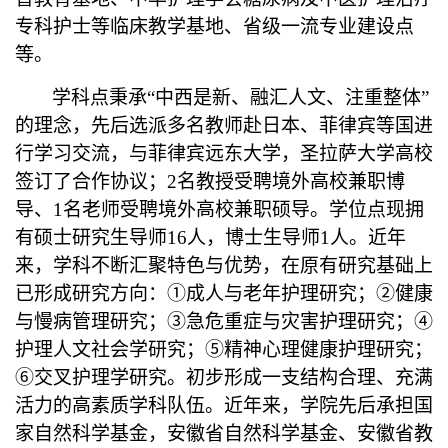
专科护士等临床教学基地、省级一流专业建设点
等。
学科点秉承“中西是新、融汇人文、注重整体”
的理念，先后选派多名教师赴日本、菲律宾等国进
行学习交流，与菲律宾远东大学，圣拉萨大学高校
签订了合作协议；
2
名教授受聘境外高校兼职博
导、
1
名老师受聘境外高校兼职硕导。学位点现拥
有硕士研究生导师
16
人，博士生导师
1
人。近年
来，学科不断汇聚特色与优势，在原有研究基础上
已形成研究方向：①成人与老年护理研究；②健康
与慢病管理研究；③急危重症与灾害护理研究；④
护理人文社会学研究；⑤精神心理健康护理研究；
⑥交叉护理学研究。初步形成一支结构合理、充满
活力的高素质学科队伍。近年来，学院先后承担国
家自然科学基金，安徽省自然科学基金、安徽省教