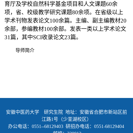
育厅及学校自然科学基金项目和人文课题
60
余
项，省、校级教学研究课题
80
余项。在省级以上
学术刊物发表论文
100
余篇。主编、副主编教材
20
余部，参编教材
100
余部。发表一类以上学术论文
31
篇，其中
SCI
收录论文
23
篇。
导师简介
安徽中医药大学 研究生院 地址：安徽省合肥市新站区前
江路1号（少荃湖校区）
办公电话：0551--68129403 研招办电话：0551-68129404