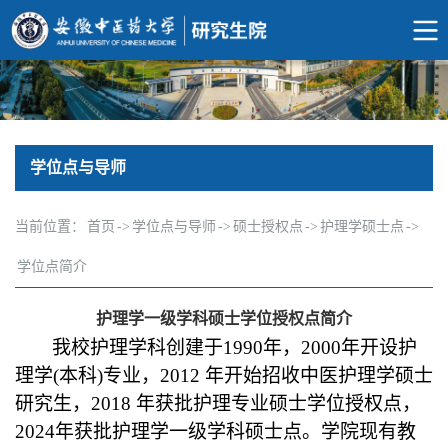
学位点与导师
当前位置：
首页
->
学位点与导师
->
硕士授权点
->
护理学硕士点
->
学位点简介
护理学一级学科硕士学位授权点简介
我校护理学科创建于
1990
年，
2000
年开设护
理学
(
本科
)
专业，
2012
年开始招收中医护理学硕士
研究生，
2018
年获批护理专业硕士学位授权点，
2024
年获批护理学一级学科硕士点。学院现有教