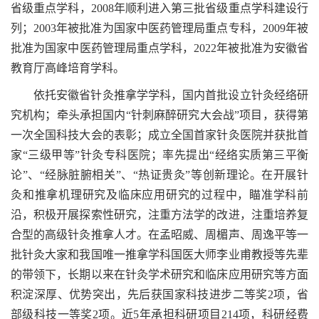
省级重点学科，2008年顺利进入第三批省级重点学科建设行
列；2003年被批准为国家中医药管理局重点专科，2009年被
批准为国家中医药管理局重点学科，2022年被批准为安徽省
教育厅高峰培育学科。
依托安徽省针灸推拿学学科，国内首批设立针灸经络研
究机构；牵头承担国内“针刺麻醉研究大会战”项目，获得第
一次全国科技大会的表彰；成立全国首家针灸医院并获批首
家“三级甲等”针灸专科医院；率先提出“经络实质第三平衡
论”、“经脉脏腑相关”、“热证贵灸”等创新理论。在开展针
灸和推拿机理研究及临床应用研究的过程中，瞄准学科前
沿，积极开展探索性研究，注重方法学的改进，注重培养复
合型的高级针灸推拿人才。在孟昭威、周楣声、周逸平等一
批针灸大家和我国唯一推拿学科国医大师李业甫教授等先辈
的带领下，长期以来在针灸学术研究和临床应用研究等方面
积淀深厚、优势突出，先后获国家科技进步二等奖2项，省
部级科技一等奖2项。近5年承担科研项目214项，科研经费