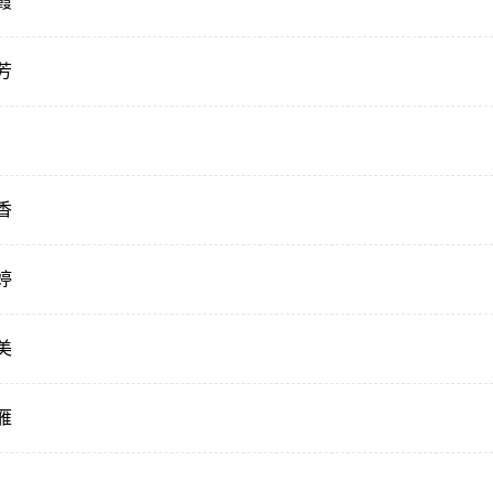
霞
芳
香
婷
美
雁