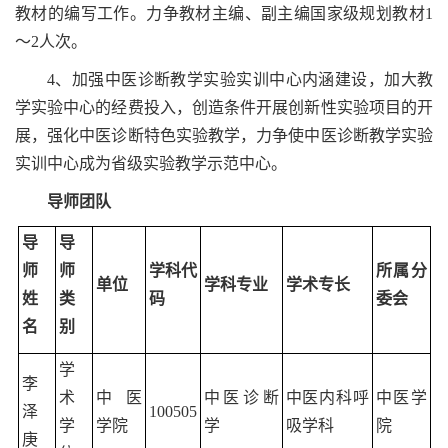
教材的编写工作。力争教材主编、副主编国家级规划教材1
～2人次。
4、加强中医诊断教学实验实训中心内涵建设，加大教
学实验中心的经费投入，创造条件开展创新性实验项目的开
展，强化中医诊断特色实验教学，力争使中医诊断教学实验
实训中心成为省级实验教学示范中心。
导师团队
导
导
师
师
学科代
所属分
单位
学科专业
学术专长
姓
类
码
委会
名
别
学
李
术
中医
中医诊断
中医内科呼
中医学
泽
100505
学
学院
学
吸学科
院
庚