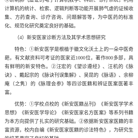
计算机的统计、检索、逻辑判断等功能开展肺气虚的证候收
集、方药查询、诊疗咨询、问题解答等，为中医药的标准
化、规范化研究奠定良好的基础。
（4）新安医家诊断方法及其学术思想研究
特色：①新安医学是根植于徽文化沃土上的一朵中医奇
葩，有文献资料可考证的医家近1000位，著作800多部，具
有鲜明的新安特色。②汪宏的《望诊遵经》、汪机的《脉
诀》、戴起宗的《脉诀刊误集解》、吴昆的《脉语》、余柳
庵（之隽）的《脉理会参》等四诊医籍和辨证医案医著丰
富。
优势：①学校点校的《新安医籍丛刊》《新安医学学术
思想》《新安医学导论》《新安医家名方医案》等系列书籍
为本方向提供了扎实的研究基础。②依据新安医家医籍的丰
富资源，校内自编《新安医家医籍的诊法特色》，为研究生