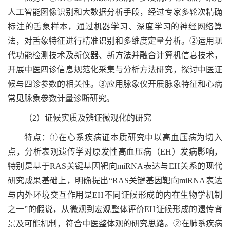
人工智能图像识别和大数据分析手段，经过专家多轮次精确
标注的舌象样本，通过机器学习、深度学习的神经网络算
法，对舌象特征进行精准识别和多维度定量分析。②运用现
代功能检测技术及新仪器、新方法并融合计算机信息技术，
开展中医四诊信息规范化采集与分析方法研究，探讨中医证
候与四诊参数的相关性。③应用脉象仪开展脉象特征和心病
常见脉象参数计量诊断研究。
（2）证候实质及辨证微观化的研究
特点：①在心系疾病证本质研究中以高血压病为切入
点，分析表观遗传学对原发性高血压病（EH）发病影响，
特别是基于RAS关键基因靶向miRNA表达与EH关系的现代
研究成果基础上，明确提出“RAS关键基因靶向miRNA表达
与内外环境交互作用是EH不同证候形成的内在生物学机制
之一”的假说，从微观到宏观整体评价EH证候形成的遗传背
景及可能机制，符合中医整体观的研究思路。②在肺系疾病